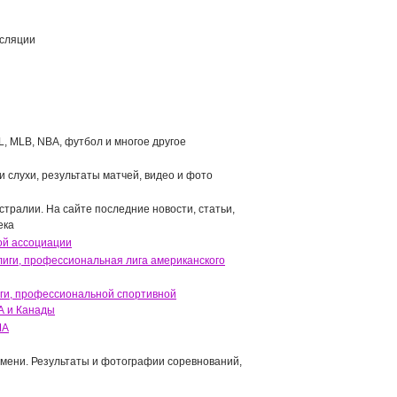
нсляции
, MLB, NBA, футбол и многое другое
 слухи, результаты матчей, видео и фото
стралии. На сайте последние новости, статьи,
ека
ой ассоциации
иги, профессиональная лига американского
ги, профессиональной спортивной
А и Канады
ША
емени. Результаты и фотографии соревнований,