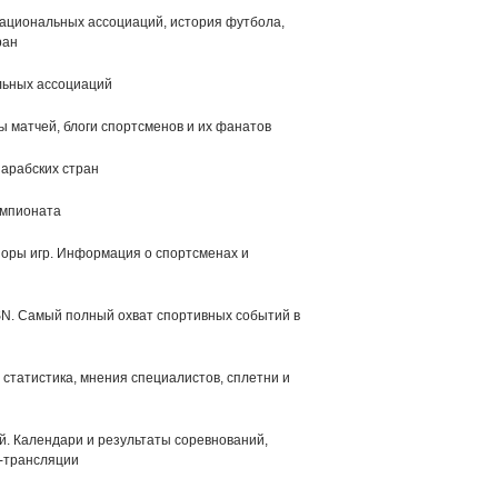
ациональных ассоциаций, история футбола,
ран
льных ассоциаций
ы матчей, блоги спортсменов и их фанатов
Пресс-конференция холдинга
«Газпром-Медиа» и
Подписание соглаш
 арабских стран
факультета, посвящённая
открытии совместн
совместной образовательной
образовательной п
программе «Продюсирование
«Продюсирование к
емпионата
кино и ТВ» (2018 г.)
(2018 г.)
бзоры игр. Информация о спортсменах и
N. Самый полный охват спортивных событий в
 статистика, мнения специалистов, сплетни и
. Календари и результаты соревнований,
-трансляции