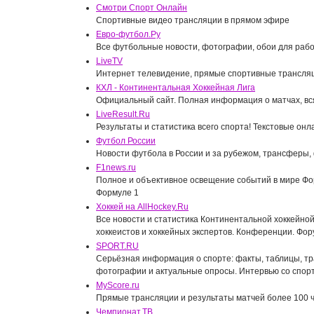
Смотри Спорт Онлайн
Спортивные видео трансляции в прямом эфире
Евро-футбол.Ру
Все футбольные новости, фотографии, обои для рабо
LiveTV
Интернет телевидение, прямые спортивные трансляц
КХЛ - Континентальная Хоккейная Лига
Официальный сайт. Полная информация о матчах, вся
LiveResult.Ru
Результаты и статистика всего спорта! Текстовые он
Футбол России
Новости футбола в России и за рубежом, трансферы
F1news.ru
Полное и объективное освещение событий в мире Фо
Формуле 1
Хоккей на AllHockey.Ru
Все новости и статистика Континентальной хоккейной
хоккеистов и хоккейных экспертов. Конференции. Фо
SPORT.RU
Серьёзная информация о спорте: факты, таблицы, т
фотографии и актуальные опросы. Интервью со спо
MyScore.ru
Прямые трансляции и результаты матчей более 100 ч
Чемпионат.ТВ