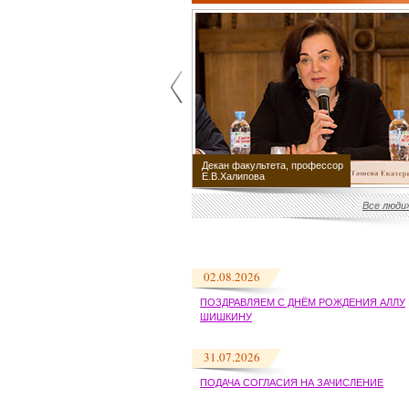
ка студентов в Театре
ия театрального
Декан факультета, профессор
ства»
Е.В.Халипова
Все люди
02.08.2026
ПОЗДРАВЛЯЕМ С ДНЁМ РОЖДЕНИЯ АЛЛУ
ШИШКИНУ
31.07.2026
ПОДАЧА СОГЛАСИЯ НА ЗАЧИСЛЕНИЕ