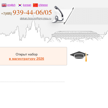
english
korean
chinese
939-44-06/05
+7(495)
dekan.hsscm@org.msu.ru
Открыт набор
в магистратуру 2026