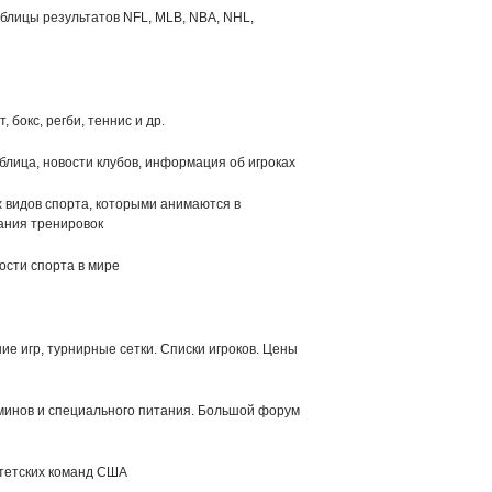
аблицы результатов NFL, MLB, NBA, NHL,
 бокс, регби, теннис и др.
блица, новости клубов, информация об игроках
х видов спорта, которыми анимаются в
ания тренировок
ости спорта в мире
е игр, турнирные сетки. Списки игроков. Цены
минов и специального питания. Большой форум
тетских команд США