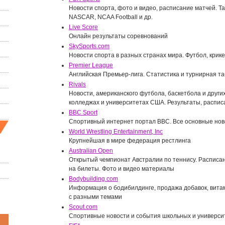
Новости спорта, фото и видео, расписание матчей. Т
NASCAR, NCAA Football и др.
Live Score
Онлайн результаты соревнований
SkySports.com
Новости спорта в разных странах мира. Футбол, крикет,
Premier League
Английская Премьер-лига. Статистика и турнирная та
Rivals
Новости, американского футбола, баскетбола и други
колледжах и университетах США. Результаты, распис
BBC Sport
Спортивный интернет портал BBC. Все основные нов
World Wrestling Entertainment, Inc
Крупнейшая в мире федерация рестлинга
Australian Open
Открытый чемпионат Австралии по теннису. Расписани
на билеты. Фото и видео материалы
Bodybuilding.com
Информация о бодибилдинге, продажа добавок, вита
с разными темами
Scout.com
Спортивные новости и события школьных и универси