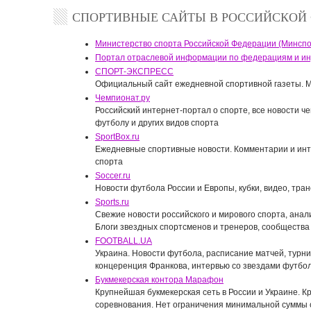
СПОРТИВНЫЕ САЙТЫ В РОССИЙСКОЙ
Министерство спорта Российской Федерации (Минспо
Портал отраслевой информации по федерациям и ин
СПОРТ-ЭКСПРЕСС
Официальный сайт ежедневной спортивной газеты. 
Чемпионат.ру
Российский интернет-портал о спорте, все новости 
футболу и других видов спорта
SportBox.ru
Ежедневные спортивные новости. Комментарии и инт
спорта
Soccer.ru
Новости футбола России и Европы, кубки, видео, тра
Sports.ru
Свежие новости российского и мирового спорта, анали
Блоги звездных спортсменов и тренеров, сообщества
FOOTBALL.UA
Украина. Новости футбола, расписание матчей, турни
концеренция Франкова, интервью со звездами футбол
Букмекерская контора Марафон
Крупнейшая букмекерская сеть в России и Украине. К
соревнования. Нет ограничения минимальной суммы 