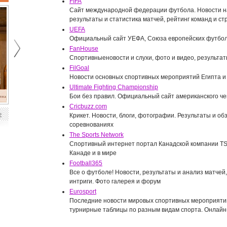
FIFA
Сайт международной федерации футбола. Новости н
результаты и статистика матчей, рейтинг команд и ст
UEFA
Официальный сайт УЕФА, Союза европейских футбо
FanHouse
Спортивныеновости и слухи, фото и видео, результат
FilGoal
Декан факультета
Новости основных спортивных мероприятий Египта и
Е.В.Халипова и генеральный
директор холдинга «Газпром-
Ultimate Fighting Championship
Научный руководитель
Медиа» Д.Н.Чернышенко (2018
Бои без правил. Официальный сайт американского ч
факультета М.Е.Швыдкой
г.)
Cricbuzz.com
»
Крикет. Новости, блоги, фотографии. Результаты и о
соревнованиях
The Sports Network
Спортивный интернет портал Канадской компании TS
Канаде и в мире
Football365
Все о футболе! Новости, результаты и анализ матчей,
интриги. Фото галерея и форум
Eurosport
Последние новости мировых спортивных мероприятий
турнирные таблицы по разным видам спорта. Онлайн