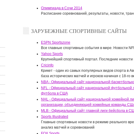
Олимпиада в Сочи 2014
Расписание соревнований, результаты, новости, тра
ЗАРУБЕЖНЫЕ СПОРТИВНЫЕ САЙТЫ
ESPN Sportszone
Все главные спортивные события в мире. Новости NFL
Yahoo Sports
Крупнейший спортивный портал. Последние новости и
Cricinfo
Крикет - один из самых популярных видов спорта в Ав
база исторических матчей и игроков начиная с 18-го в
NBA - Официальный сайт национальной баскетбольн
NFL - Официальный сайт национальной футбольной л
футбола в США
NHL - Официальный сайт национальной хоккейной ли
организации, объединяющей хоккейные команды СШ
MLB - Официальный сайт главной лиги бейсбола в С
Sports Illustrated
Главные спортивные новости в режиме реального вр
анализ матчей и соревнований
FOX Sports