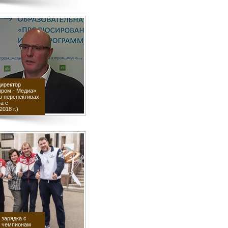
директор
пром - Медиа»
о перспективах
а с
018 г.)
 зарядка с
 чемпионам