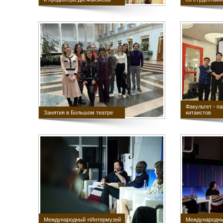
Факультет - п
Занятия в Большом театре
китаистов
Международный «Интермузей
Международны