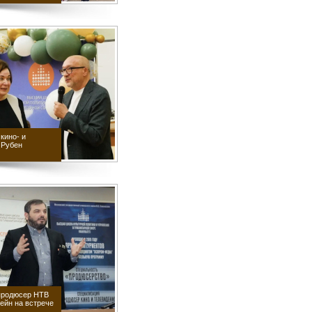
 кино- и
 Рубен
продюсер НТВ
ейн на встрече