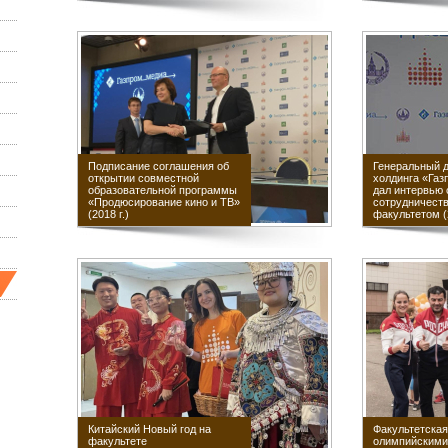
Подписание соглашения об
Генеральный 
открытии совместной
холдинга «Газ
образовательной программы
дал интервью 
«Продюсирование кино и ТВ»
сотрудничеств
(2018 г.)
факультетом (2
Китайский Новый год на
Факультетская
факультете
олимпийскими