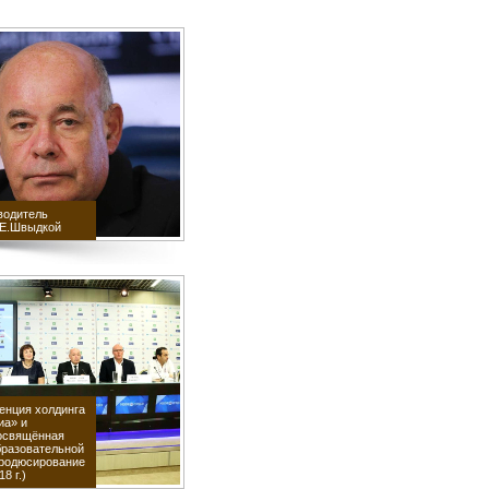
водитель
.Е.Швыдкой
енция холдинга
иа» и
посвящённая
бразовательной
родюсирование
8 г.)