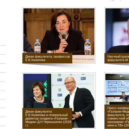
Декан факультета, профессор
Научный руко
Е.В.Халипова
факультета М
Пресс-конфер
Декан факультета
«Газпром-Мед
Е.В.Халипова и генеральный
факультета, 
директор холдинга «Газпром-
совместной о
Медиа» Д.Н.Чернышенко (2018
программе «П
г.)
кино и ТВ» (201