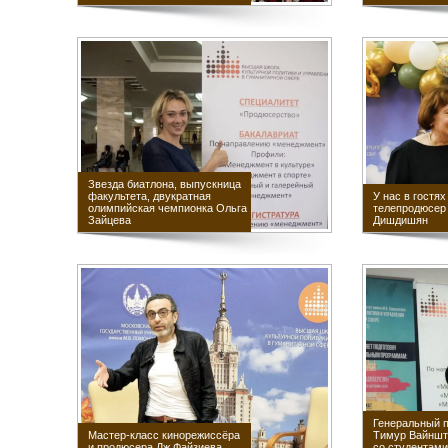
Звезда биатлона, выпускница
факультета, двукратная
У нас в гостях
олимпийская чемпионка Ольга
телепродюсер
Зайцева
Дишдишян
Генеральный 
Мастер-класс кинорежиссёра
Тимур Вайншт
и продюсера Дж.Файзиева
со студентами