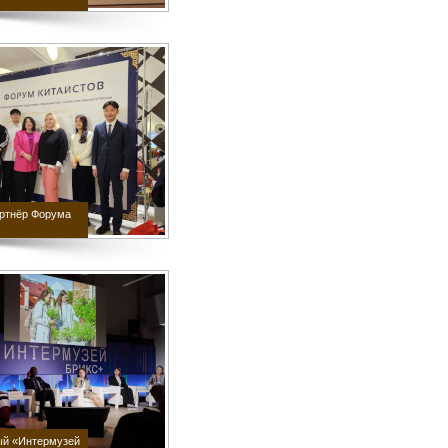
артнёр Форума
й «Интермузей