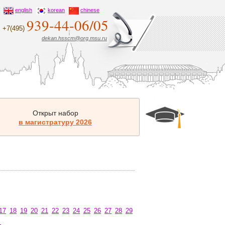
english
korean
chinese
939-44-06/05
+7(495)
dekan.hsscm@org.msu.ru
Открыт набор
в магистратуру 2026
17
18
19
20
21
22
23
24
25
26
27
28
29
→