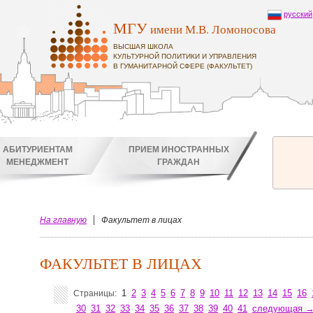
русский
МГУ
имени М.В. Ломоносова
ВЫСШАЯ ШКОЛА
КУЛЬТУРНОЙ ПОЛИТИКИ И УПРАВЛЕНИЯ
В ГУМАНИТАРНОЙ СФЕРЕ (ФАКУЛЬТЕТ)
АБИТУРИЕНТАМ
ПРИЕМ ИНОСТРАННЫХ
МЕНЕДЖМЕНТ
ГРАЖДАН
На главную
Факультет в лицах
ФАКУЛЬТЕТ В ЛИЦАХ
1
2
3
4
5
6
7
8
9
10
11
12
13
14
15
16
Страницы:
30
31
32
33
34
35
36
37
38
39
40
41
следующая 