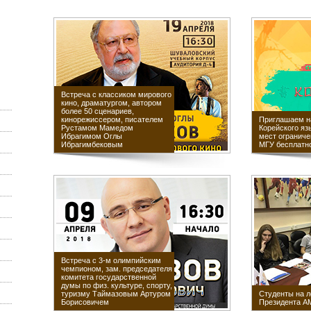
Встреча с классиком мирового
кино, драматургом, автором
более 50 сценариев,
кинорежиссером, писателем
Приглашаем н
Рустамом Мамедом
Корейского яз
Ибрагимом Оглы
мест ограниче
Ибрагимбековым
МГУ бесплатн
Встреча с 3-м олимпийским
чемпионом, зам. председателя
комитета государственной
думы по физ. культуре, спорту,
туризму Таймазовым Артуром
Студенты на л
Борисовичем
Президента А