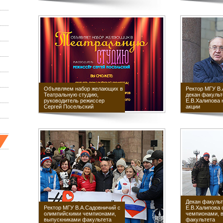
Объявляем набор желающих в
Ректор МГУ В.
Театральную студию,
декан факульт
руководитель режиссер
Е.В.Халипова н
Сергей Посельский
акции
Декан факульт
Ректор МГУ В.А.Садовничий с
Е.В.Халипова 
олимпийскими чемпионами,
чемпионами, 
выпускниками факультета
факультета