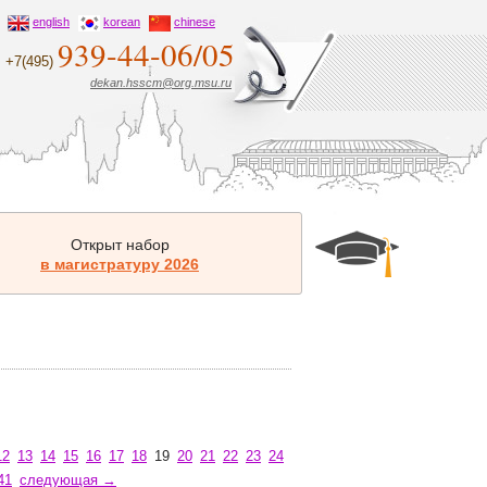
english
korean
chinese
939-44-06/05
+7(495)
dekan.hsscm@org.msu.ru
Открыт набор
в магистратуру 2026
12
13
14
15
16
17
18
19
20
21
22
23
24
41
следующая →