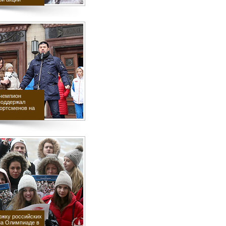
 чемпион
поддержал
портсменов на
ржку российских
на Олимпиаде в