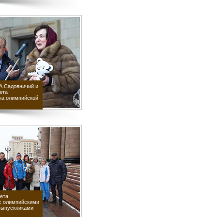
А.Садовничий и
ета
а олимпийской
ета
с олимпийскими
выпускниками