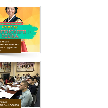
а курсы
ыка, количество
но, студентам
о!
екции
МФР Э.Г.Алиева