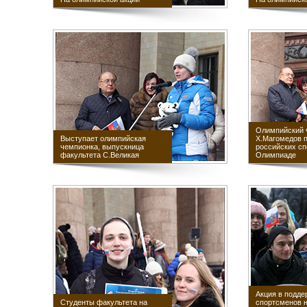
Олимпийский
Выступает олимпийская
Х.Магомедов 
чемпионка, выпускница
российских с
факультета С.Великая
Олимпиаде
Акция в подде
Студенты факультета на
спортсменов 