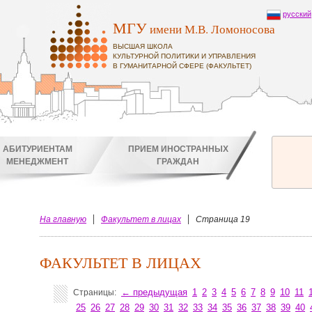
русский
МГУ
имени М.В. Ломоносова
ВЫСШАЯ ШКОЛА
КУЛЬТУРНОЙ ПОЛИТИКИ И УПРАВЛЕНИЯ
В ГУМАНИТАРНОЙ СФЕРЕ (ФАКУЛЬТЕТ)
АБИТУРИЕНТАМ
ПРИЕМ ИНОСТРАННЫХ
МЕНЕДЖМЕНТ
ГРАЖДАН
На главную
Факультет в лицах
Страница 19
ФАКУЛЬТЕТ В ЛИЦАХ
← предыдущая
1
2
3
4
5
6
7
8
9
10
11
Страницы:
25
26
27
28
29
30
31
32
33
34
35
36
37
38
39
40