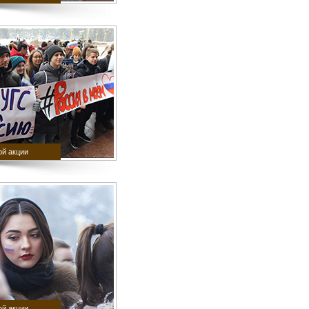
й акции
й акции