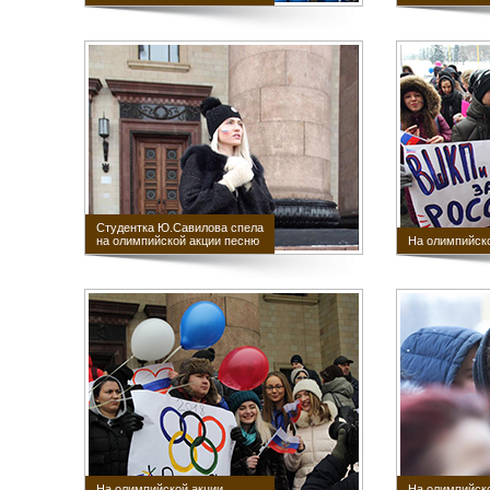
Студентка Ю.Савилова спела
на олимпийской акции песню
На олимпийско
На олимпийской акции
На олимпийско