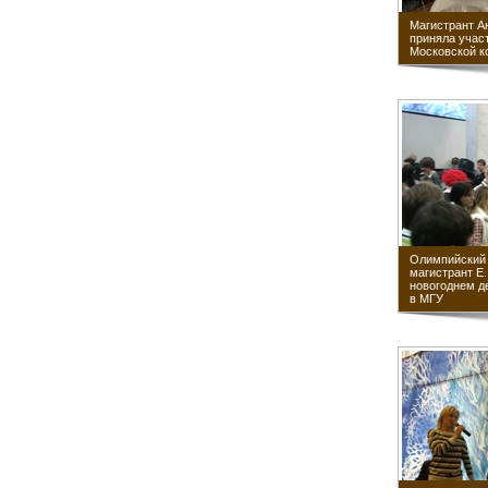
Магистрант А
приняла участ
Московской к
Олимпийский 
магистрант Е
новогоднем д
в МГУ