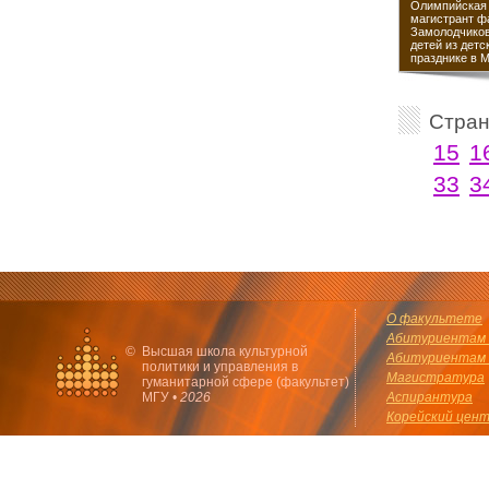
Олимпийская 
магистрант ф
Замолодчиков
детей из детс
празднике в 
Стра
15
1
33
3
О факультете
Абитуриентам 
©
Высшая школа культурной
Абитуриентам 
политики и управления в
Магистратура
гуманитарной сфере (факультет)
МГУ •
2026
Аспирантура
Корейский цен