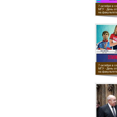
7 октября в г
МГУ - День о
на факультете
7 октября в г
МГУ - День о
на факультете