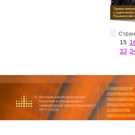
Торжественно
студенческих
Пушкинском 
Стра
15
1
33
3
О факультете
Абитуриентам 
©
Высшая школа культурной
Абитуриентам 
политики и управления в
Магистратура
гуманитарной сфере (факультет)
МГУ •
2026
Аспирантура
Корейский цен