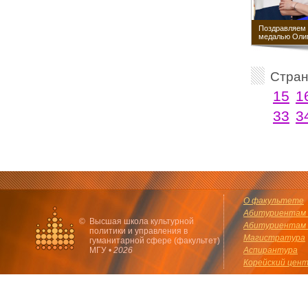
Поздравляем 
медалью Оли
Стра
15
1
33
3
О факультете
Абитуриентам 
©
Высшая школа культурной
Абитуриентам 
политики и управления в
Магистратура
гуманитарной сфере (факультет)
МГУ •
2026
Аспирантура
Корейский цен