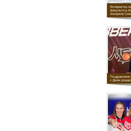
Аспирантка н
факультета А
покорила Сев
Поздравляем 
с Днем рожде