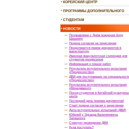
КОРЕЙСКИЙ ЦЕНТР
ПРОГРАММЫ ДОПОЛНИТЕЛЬНОГО
ОБРАЗОВАНИЯ
СТУДЕНТАМ
НОВОСТИ
Поздравляем с Днём рождения Аллу
Шишкину
Подача согласия на зачисление
Продолжается прием документов в
магистратуру
Именная факультетская стипендия для
студентов-продюсеров
Информация о показе работ
Результаты вступительного испытания
«Продюсерство»
ДВИ для поступающих на специальност
«Продюсерство»
Результаты вступительного испытания
«Менеджмент»
Поход студентов в Китайский культурны
центр
Последний день приема документов!
Старт подачи согласия о зачислении
Даты вступительных испытаний (ДВИ)
Юбилей у Эдгарда Вальтеровича
Запашного
Стартует проведение ДВИ
Куда поступать?