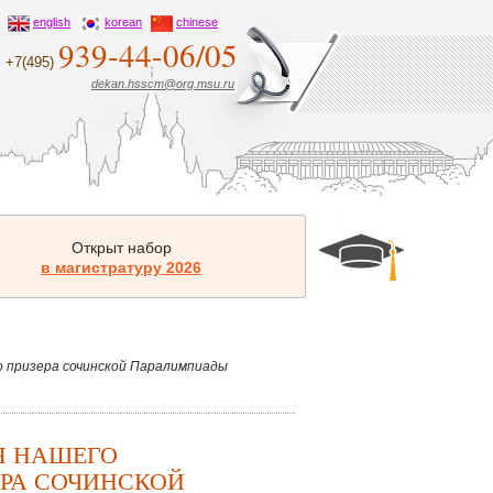
english
korean
chinese
939-44-06/05
+7(495)
dekan.hsscm@org.msu.ru
Открыт набор
в магистратуру 2026
 призера сочинской Паралимпиады
Я НАШЕГО
ЕРА СОЧИНСКОЙ