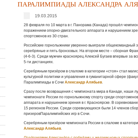
ПАРАЛИМПИАДЫ АЛЕКСАНДРА АЛЯ
19.03.2015
28 февраля по 10 марта в г. Панорама (Канада) прошёл чемпио
поражением опорно-двигательного аппарата и нарушением зрен
спортсменов из 30 стран.
Российские горнолыжники уверенно выиграли общекомандный за
серебряные и пять бронзовых. На втором месте – сборная Франц
(4-6-3). Среди мужчин красноярец Алексей Бугаев впервые за в
5-ти дистанциях.
Серебряным призёром в слаломе в категории «стоя» стал маги
культурной политики и управления в гуманитарной сфере (факул
Паралимпиады в Сочи
Александр Алябьев
.
Сразу после возвращения с чемпионата мира в Канаде, наши л
чемпионате России по горнолыжному спорту среди спортсменов
аппарата и нарушением зрения в г. Красноярске. В соревнован
15 регионов России. Среди соревнующихся были 14 членов сбор
призеровПаралимпийских игр в Сочи.
Серебряным призёром чемпионата России в слаломе в категори
Александр Алябьев
.
Поздравляем Александра с победами и желаем новых спортивн