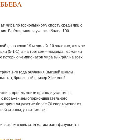
БЬЕВА
нат мира по горнолыжному спорту среди лиц с
ия. В нём приняли участие более 100
чёт, завоевав 19 медалей: 10 золотых, четыре
ии (5-1-1), а на третьем – команда Германии
сю историю чемпионатов мира выиграл на всех
странт 1-го года обучения Высшей школы
ьтета), бронзовый призер XI зимней
учшие горнолыжники приняли участие в
 с поражением опорно-двигательного
иях приняли участие более 70 спортсменов из
ной страны, участников и
и «стоя» вновь стал магистрант факультета
ых успехов!