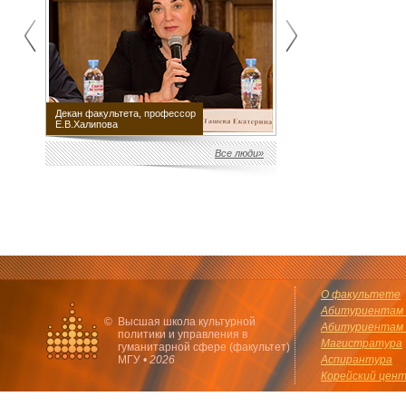
Декан факультета, профессор
Научный руководитель
Е.В.Халипова
факультета М.Е.Швыдкой
Все люди»
О факультете
Абитуриентам 
©
Высшая школа культурной
Абитуриентам 
политики и управления в
Магистратура
гуманитарной сфере (факультет)
МГУ •
2026
Аспирантура
Корейский цен