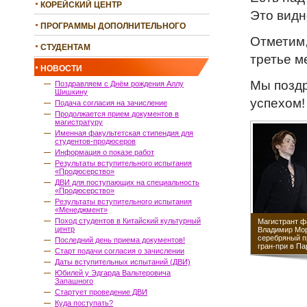
КОРЕЙСКИЙ ЦЕНТР
Это видн
ПРОГРАММЫ ДОПОЛНИТЕЛЬНОГО
Отметим,
ОБРАЗОВАНИЯ
СТУДЕНТАМ
третье м
НОВОСТИ
Мы позд
Поздравляем с Днём рождения Аллу
Шишкину
успехом!
Подача согласия на зачисление
Продолжается прием документов в
магистратуру
Именная факультетская стипендия для
студентов-продюсеров
Информация о показе работ
Результаты вступительного испытания
«Продюсерство»
ДВИ для поступающих на специальность
«Продюсерство»
Результаты вступительного испытания
«Менеджмент»
Поход студентов в Китайский культурный
Магистрант ф
центр
Владимир Мор
серебряный п
Последний день приема документов!
гран-при в П
Старт подачи согласия о зачислении
Даты вступительных испытаний (ДВИ)
Юбилей у Эдгарда Вальтеровича
Запашного
Стартует проведение ДВИ
Куда поступать?