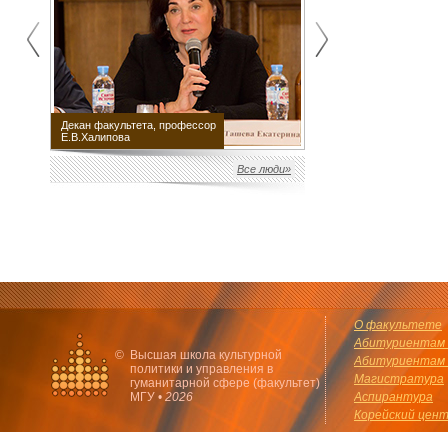
Декан факультета, профессор
Научный руководитель
Е.В.Халипова
факультета М.Е.Швыдкой
Все люди»
О факультете
Абитуриентам 
©
Высшая школа культурной
Абитуриентам 
политики и управления в
Магистратура
гуманитарной сфере (факультет)
МГУ •
2026
Аспирантура
Корейский цен