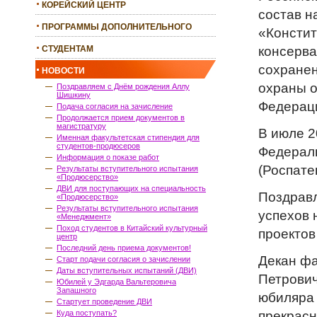
КОРЕЙСКИЙ ЦЕНТР
состав н
ПРОГРАММЫ ДОПОЛНИТЕЛЬНОГО
«Констит
ОБРАЗОВАНИЯ
консерва
СТУДЕНТАМ
сохранен
НОВОСТИ
охраны о
Поздравляем с Днём рождения Аллу
Шишкину
Федерац
Подача согласия на зачисление
Продолжается прием документов в
магистратуру
В июле 2
Именная факультетская стипендия для
студентов-продюсеров
Федераль
Информация о показе работ
(Роспате
Результаты вступительного испытания
«Продюсерство»
ДВИ для поступающих на специальность
Поздравл
«Продюсерство»
Результаты вступительного испытания
успехов 
«Менеджмент»
Поход студентов в Китайский культурный
проектов
центр
Последний день приема документов!
Декан фа
Старт подачи согласия о зачислении
Даты вступительных испытаний (ДВИ)
Петрович
Юбилей у Эдгарда Вальтеровича
Запашного
юбиляра 
Стартует проведение ДВИ
прекрасн
Куда поступать?