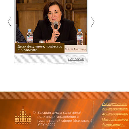
Декан факультета, профессор
Научный руководитель
Е.В.Халипова
факультета М.Е.Швыдкой
Все люди»
О факультете
Абитуриентам 
©
Высшая школа культурной
Абитуриентам 
политики и управления в
Магистратура
гуманитарной сфере (факультет)
МГУ •
2026
Аспирантура