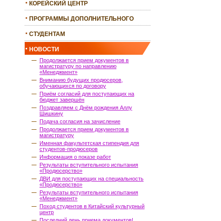
КОРЕЙСКИЙ ЦЕНТР
ПРОГРАММЫ ДОПОЛНИТЕЛЬНОГО
ОБРАЗОВАНИЯ
СТУДЕНТАМ
НОВОСТИ
Продолжается прием документов в
магистратуру по направлению
«Менеджмент»
Вниманию будущих продюсеров,
обучающихся по договору
Приём согласий для поступающих на
бюджет завершён
Поздравляем с Днём рождения Аллу
Шишкину
Подача согласия на зачисление
Продолжается прием документов в
магистратуру
Именная факультетская стипендия для
студентов-продюсеров
Информация о показе работ
Результаты вступительного испытания
«Продюсерство»
ДВИ для поступающих на специальность
«Продюсерство»
Результаты вступительного испытания
«Менеджмент»
Поход студентов в Китайский культурный
центр
Последний день приема документов!