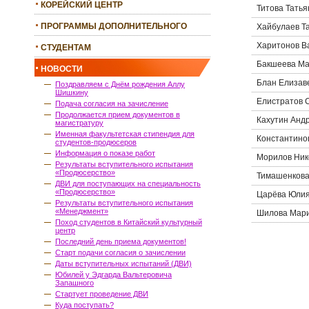
КОРЕЙСКИЙ ЦЕНТР
Титова Татья
ПРОГРАММЫ ДОПОЛНИТЕЛЬНОГО
Хайбулаев Т
ОБРАЗОВАНИЯ
Харитонов В
СТУДЕНТАМ
Бакшеева Ма
НОВОСТИ
Блан Елизав
Поздравляем с Днём рождения Аллу
Шишкину
Елистратов 
Подача согласия на зачисление
Продолжается прием документов в
Кахутин Анд
магистратуру
Именная факультетская стипендия для
Константино
студентов-продюсеров
Информация о показе работ
Морилов Ник
Результаты вступительного испытания
«Продюсерство»
Тимашенкова
ДВИ для поступающих на специальность
«Продюсерство»
Царёва Юлия
Результаты вступительного испытания
«Менеджмент»
Шилова Мари
Поход студентов в Китайский культурный
центр
Последний день приема документов!
Старт подачи согласия о зачислении
Даты вступительных испытаний (ДВИ)
Юбилей у Эдгарда Вальтеровича
Запашного
Стартует проведение ДВИ
Куда поступать?