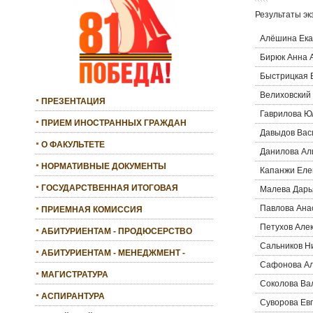
Результаты эк
Алёшина Ека
Бирюк Анна 
Быстрицкая 
Велиховский
ПРЕЗЕНТАЦИЯ
Гаврилова Ю
ПРИЕМ ИНОСТРАННЫХ ГРАЖДАН
Давыдов Вас
О ФАКУЛЬТЕТЕ
Данилова Ал
НОРМАТИВНЫЕ ДОКУМЕНТЫ
Капанжи Еле
ГОСУДАРСТВЕННАЯ ИТОГОВАЯ
Малева Дарь
АТТЕСТАЦИЯ
Павлова Ана
ПРИЕМНАЯ КОМИССИЯ
Петухов Алек
АБИТУРИЕНТАМ - ПРОДЮСЕРСТВО
Сальников Н
АБИТУРИЕНТАМ - МЕНЕДЖМЕНТ -
Сафонова Ал
БАКАЛАВРИАТ
МАГИСТРАТУРА
Соколова Ва
АСПИРАНТУРА
Суворова Ев