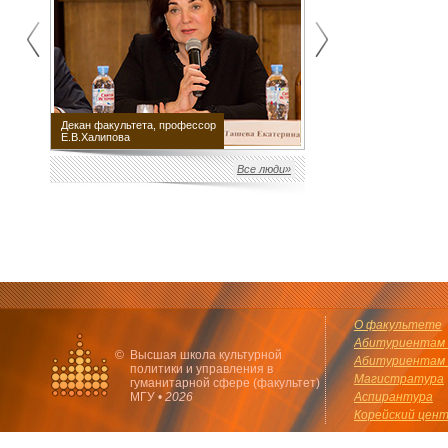
Декан факультета, профессор
Научный руководитель
Е.В.Халипова
факультета М.Е.Швыдкой
Все люди»
О факультете
Абитуриентам 
©
Высшая школа культурной
Абитуриентам 
политики и управления в
Магистратура
гуманитарной сфере (факультет)
МГУ •
2026
Аспирантура
Корейский цен