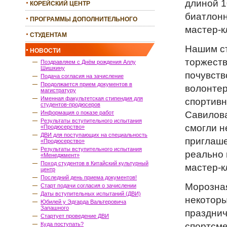
длиной 1
КОРЕЙСКИЙ ЦЕНТР
биатлонн
ПРОГРАММЫ ДОПОЛНИТЕЛЬНОГО
мастер-к
ОБРАЗОВАНИЯ
СТУДЕНТАМ
Нашим ст
НОВОСТИ
торжеств
Поздравляем с Днём рождения Аллу
Шишкину
почувств
Подача согласия на зачисление
Продолжается прием документов в
волонтер
магистратуру
Именная факультетская стипендия для
спортивн
студентов-продюсеров
Савилова
Информация о показе работ
Результаты вступительного испытания
смогли н
«Продюсерство»
ДВИ для поступающих на специальность
приглаше
«Продюсерство»
Результаты вступительного испытания
реально 
«Менеджмент»
Поход студентов в Китайский культурный
мастер-
центр
Последний день приема документов!
Морозная
Старт подачи согласия о зачислении
Даты вступительных испытаний (ДВИ)
некоторы
Юбилей у Эдгарда Вальтеровича
Запашного
праздни
Стартует проведение ДВИ
спортсм
Куда поступать?