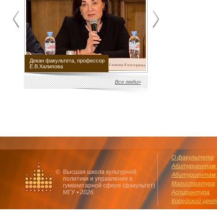
Декан факультета, профессор
Научный руководитель
Е.В.Халипова
факультета М.Е.Швыдкой
Все люди»
О факультете
Абитуриентам 
©
Высшая школа культурной
Абитуриентам 
политики и управления в
Магистратура
гуманитарной сфере (факультет)
МГУ •
2026
Аспирантура
Корейский цен