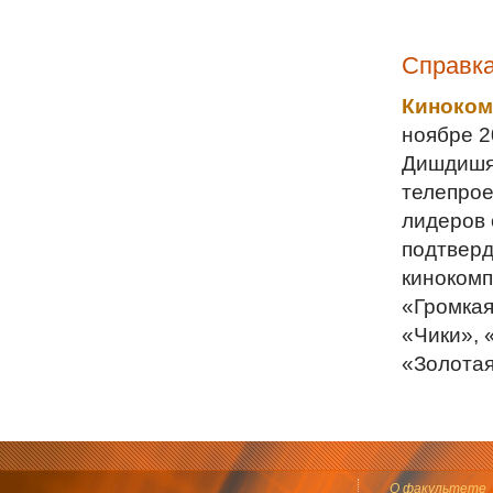
Справк
Киноком
ноябре 2
Дишдишян
телепрое
лидеров 
подтверд
кинокомп
«Громкая
«Чики», 
«Золотая
О факультете