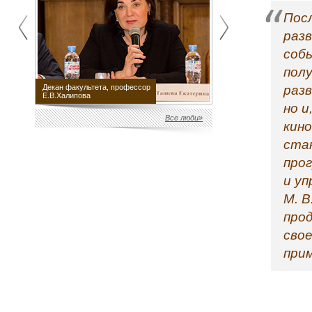
Пос
раз
собы
полу
раз
Декан факультета, профессор
Научный руководитель
Е.В.Халипова
факультета М.Е.Швыдкой
но и
Все люди»
кин
ста
про
и у
М. В
про
сво
при