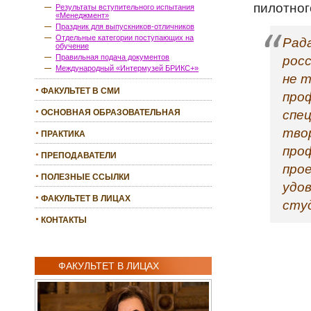
пилотног
Результаты вступительного испытания
«Менеджмент»
Праздник для выпускников-отличников
Отдельные категории поступающих на
Рада
обучение
Правильная подача документов
рос
Международный «Интермузей БРИКС+»
не 
ФАКУЛЬТЕТ В СМИ
проф
спе
ОСНОВНАЯ ОБРАЗОВАТЕЛЬНАЯ
ПРОГРАММА
тво
ПРАКТИКА
проф
ПРЕПОДАВАТЕЛИ
про
ПОЛЕЗНЫЕ ССЫЛКИ
удо
ФАКУЛЬТЕТ В ЛИЦАХ
сту
КОНТАКТЫ
ФАКУЛЬТЕТ В ЛИЦАХ