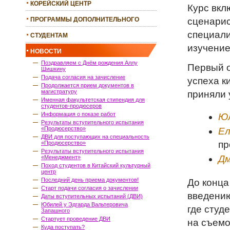
КОРЕЙСКИЙ ЦЕНТР
Курс вкл
сценарис
ПРОГРАММЫ ДОПОЛНИТЕЛЬНОГО
ОБРАЗОВАНИЯ
специали
СТУДЕНТАМ
изучение
НОВОСТИ
Поздравляем с Днём рождения Аллу
Первый о
Шишкину
Подача согласия на зачисление
успеха к
Продолжается прием документов в
магистратуру
приняли 
Именная факультетская стипендия для
студентов-продюсеров
Информация о показе работ
Юл
Результаты вступительного испытания
«Продюсерство»
Ел
ДВИ для поступающих на специальность
пр
«Продюсерство»
Результаты вступительного испытания
Д
«Менеджмент»
Поход студентов в Китайский культурный
центр
Последний день приема документов!
До конца
Старт подачи согласия о зачислении
введению
Даты вступительных испытаний (ДВИ)
Юбилей у Эдгарда Вальтеровича
где студ
Запашного
Стартует проведение ДВИ
на съемо
Куда поступать?