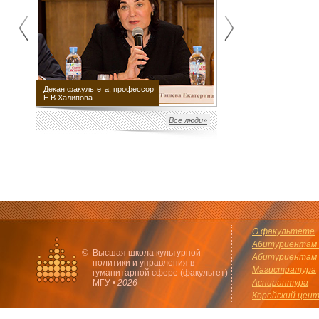
Декан факультета, профессор
Научный руководитель
Е.В.Халипова
факультета М.Е.Швыдкой
Все люди»
О факультете
Абитуриентам 
©
Высшая школа культурной
Абитуриентам 
политики и управления в
Магистратура
гуманитарной сфере (факультет)
МГУ •
2026
Аспирантура
Корейский цен