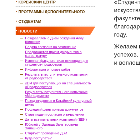
«Студент
КОРЕЙСКИЙ ЦЕНТР
искусств
ПРОГРАММЫ ДОПОЛНИТЕЛЬНОГО
факульте
ОБРАЗОВАНИЯ
СТУДЕНТАМ
благодар
НОВОСТИ
году.
Поздравляем с Днём рождения Аллу
Шишкину
Желаем 
Подача согласия на зачисление
Продолжается прием документов в
успехов,
магистратуру
Именная факультетская стипендия для
и воплощ
студентов-продюсеров
Информация о показе работ
Результаты вступительного испытания
«Продюсерство»
ДВИ для поступающих на специальность
«Продюсерство»
Результаты вступительного испытания
«Менеджмент»
Поход студентов в Китайский культурный
центр
Последний день приема документов!
Старт подачи согласия о зачислении
Даты вступительных испытаний (ДВИ)
Юбилей у Эдгарда Вальтеровича
Запашного
Стартует проведение ДВИ
Куда поступать?