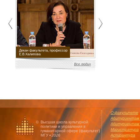
Декан факультета, профессор
Научный руководитель
Е.В.Халипова
факультета М.Е.Швыдкой
Все люди»
О факультете
Абитуриентам 
©
Высшая школа культурной
Абитуриентам 
политики и управления в
Магистратура
гуманитарной сфере (факультет)
МГУ •
2026
Аспирантура