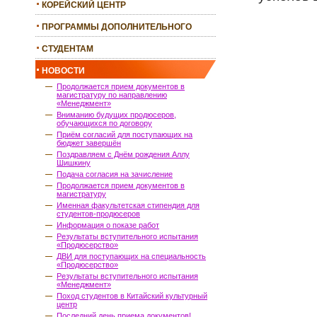
КОРЕЙСКИЙ ЦЕНТР
ПРОГРАММЫ ДОПОЛНИТЕЛЬНОГО
ОБРАЗОВАНИЯ
СТУДЕНТАМ
НОВОСТИ
Продолжается прием документов в
магистратуру по направлению
«Менеджмент»
Вниманию будущих продюсеров,
обучающихся по договору
Приём согласий для поступающих на
бюджет завершён
Поздравляем с Днём рождения Аллу
Шишкину
Подача согласия на зачисление
Продолжается прием документов в
магистратуру
Именная факультетская стипендия для
студентов-продюсеров
Информация о показе работ
Результаты вступительного испытания
«Продюсерство»
ДВИ для поступающих на специальность
«Продюсерство»
Результаты вступительного испытания
«Менеджмент»
Поход студентов в Китайский культурный
центр
Последний день приема документов!