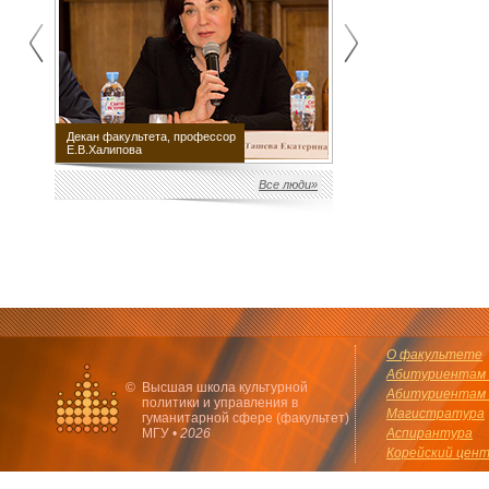
Декан факультета, профессор
Научный руководитель
Е.В.Халипова
факультета М.Е.Швыдкой
Все люди»
О факультете
Абитуриентам 
©
Высшая школа культурной
Абитуриентам 
политики и управления в
Магистратура
гуманитарной сфере (факультет)
МГУ •
2026
Аспирантура
Корейский цен