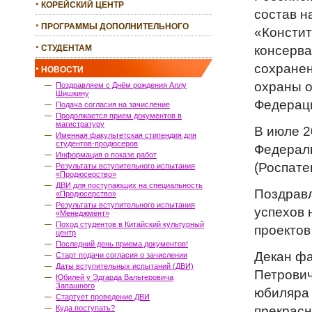
КОРЕЙСКИЙ ЦЕНТР
состав н
ПРОГРАММЫ ДОПОЛНИТЕЛЬНОГО
«Констит
ОБРАЗОВАНИЯ
консерва
СТУДЕНТАМ
сохранен
НОВОСТИ
охраны о
Поздравляем с Днём рождения Аллу
Шишкину
Федерац
Подача согласия на зачисление
Продолжается прием документов в
магистратуру
В июле 2
Именная факультетская стипендия для
студентов-продюсеров
Федераль
Информация о показе работ
(Роспате
Результаты вступительного испытания
«Продюсерство»
ДВИ для поступающих на специальность
Поздравл
«Продюсерство»
Результаты вступительного испытания
успехов 
«Менеджмент»
Поход студентов в Китайский культурный
проектов
центр
Последний день приема документов!
Декан фа
Старт подачи согласия о зачислении
Даты вступительных испытаний (ДВИ)
Петрович
Юбилей у Эдгарда Вальтеровича
Запашного
юбиляра 
Стартует проведение ДВИ
прекрасн
Куда поступать?