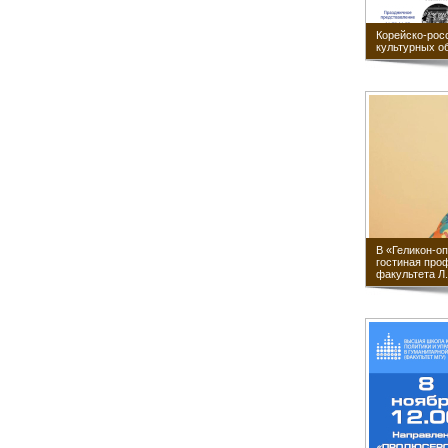
Корейско-рос
культурных о
В «Геликон-о
гостиная про
факультета Л