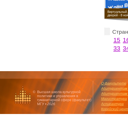
Виртуальный 
дверей - 8 но
Стра
15
1
33
3
О факультете
Абитуриентам 
©
Высшая школа культурной
Абитуриентам 
политики и управления в
Магистратура
гуманитарной сфере (факультет)
МГУ •
2026
Аспирантура
Корейский цен