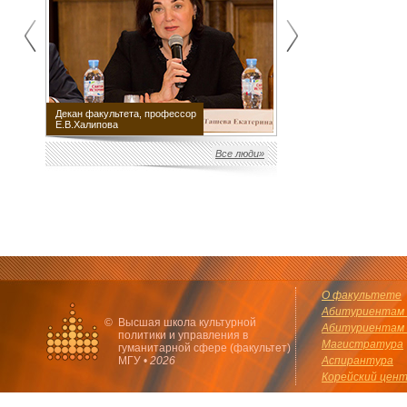
Декан факультета, профессор
Научный руководитель
Е.В.Халипова
факультета М.Е.Швыдкой
Все люди»
О факультете
Абитуриентам 
©
Высшая школа культурной
Абитуриентам 
политики и управления в
Магистратура
гуманитарной сфере (факультет)
МГУ •
2026
Аспирантура
Корейский цен