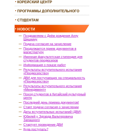
КОРЕЙСКИЙ ЦЕНТР
ПРОГРАММЫ ДОПОЛНИТЕЛЬНОГО
ОБРАЗОВАНИЯ
СТУДЕНТАМ
НОВОСТИ
Поздравляем с Днём рождения Аллу
Шишкину
Подача согласия на зачисление
Продолжается прием документов в
магистратуру
Именная факультетская стипендия для
студентов-продюсеров
Информация о показе работ
Результаты вступительного испытания
«Продюсерство»
ДВИ для поступающих на специальность
«Продюсерство»
Результаты вступительного испытания
«Менеджмент»
Поход студентов в Китайский культурный
центр
Последний день приема документов!
Старт подачи согласия о зачислении
Даты вступительных испытаний (ДВИ)
Юбилей у Эдгарда Вальтеровича
Запашного
Стартует проведение ДВИ
Куда поступать?