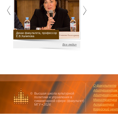
Декан факультета, профессор
Научный руководитель
Е.В.Халипова
факультета М.Е.Швыдкой
Все люди»
О факультете
Абитуриентам 
©
Высшая школа культурной
Абитуриентам 
политики и управления в
Магистратура
гуманитарной сфере (факультет)
МГУ •
2026
Аспирантура
Корейский цен