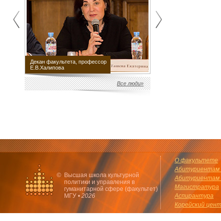
Декан факультета, профессор
Научный руководитель
Е.В.Халипова
факультета М.Е.Швыдкой
Все люди»
О факультете
Абитуриентам 
©
Высшая школа культурной
Абитуриентам 
политики и управления в
Магистратура
гуманитарной сфере (факультет)
МГУ •
2026
Аспирантура
Корейский цен