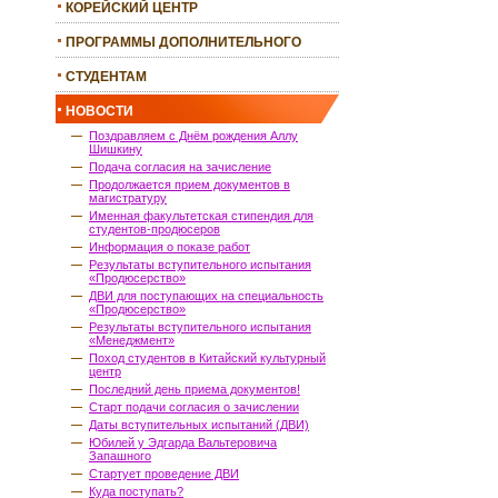
КОРЕЙСКИЙ ЦЕНТР
ПРОГРАММЫ ДОПОЛНИТЕЛЬНОГО
ОБРАЗОВАНИЯ
СТУДЕНТАМ
НОВОСТИ
Поздравляем с Днём рождения Аллу
Шишкину
Подача согласия на зачисление
Продолжается прием документов в
магистратуру
Именная факультетская стипендия для
студентов-продюсеров
Информация о показе работ
Результаты вступительного испытания
«Продюсерство»
ДВИ для поступающих на специальность
«Продюсерство»
Результаты вступительного испытания
«Менеджмент»
Поход студентов в Китайский культурный
центр
Последний день приема документов!
Старт подачи согласия о зачислении
Даты вступительных испытаний (ДВИ)
Юбилей у Эдгарда Вальтеровича
Запашного
Стартует проведение ДВИ
Куда поступать?