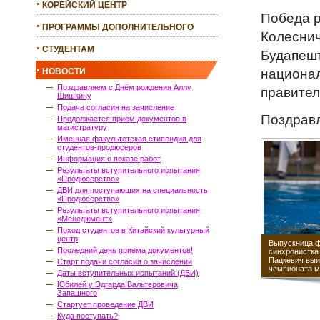
КОРЕЙСКИЙ ЦЕНТР
Победа р
ПРОГРАММЫ ДОПОЛНИТЕЛЬНОГО
Колеснич
ОБРАЗОВАНИЯ
СТУДЕНТАМ
Будапешт
национал
НОВОСТИ
Поздравляем с Днём рождения Аллу
правител
Шишкину
Подача согласия на зачисление
Поздравл
Продолжается прием документов в
магистратуру
Именная факультетская стипендия для
студентов-продюсеров
Информация о показе работ
Результаты вступительного испытания
«Продюсерство»
ДВИ для поступающих на специальность
«Продюсерство»
Результаты вступительного испытания
«Менеджмент»
Поход студентов в Китайский культурный
центр
Выпускница ф
Последний день приема документов!
синхронистка
Пацкевич выи
Старт подачи согласия о зачислении
чемпионата м
Даты вступительных испытаний (ДВИ)
Юбилей у Эдгарда Вальтеровича
Запашного
Стартует проведение ДВИ
Куда поступать?