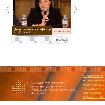
Декан факультета, профессор
Научный руководитель
Е.В.Халипова
факультета М.Е.Швыдкой
Все люди»
О факультете
Абитуриентам 
©
Высшая школа культурной
Абитуриентам 
политики и управления в
Магистратура
гуманитарной сфере (факультет)
МГУ •
2026
Аспирантура
Корейский цен