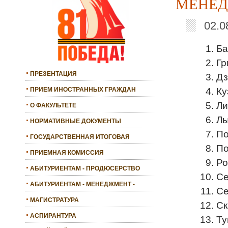
МЕНЕД
02.0
Ба
Гр
ПРЕЗЕНТАЦИЯ
Дз
Ку
ПРИЕМ ИНОСТРАННЫХ ГРАЖДАН
Ли
О ФАКУЛЬТЕТЕ
Лы
НОРМАТИВНЫЕ ДОКУМЕНТЫ
По
ГОСУДАРСТВЕННАЯ ИТОГОВАЯ
По
АТТЕСТАЦИЯ
ПРИЕМНАЯ КОМИССИЯ
Ро
АБИТУРИЕНТАМ - ПРОДЮСЕРСТВО
Се
АБИТУРИЕНТАМ - МЕНЕДЖМЕНТ -
Се
БАКАЛАВРИАТ
МАГИСТРАТУРА
Ск
АСПИРАНТУРА
Ту