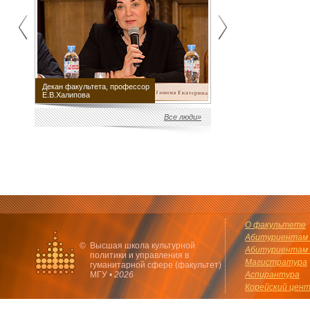
Декан факультета, профессор
Научный руководитель
Е.В.Халипова
факультета М.Е.Швыдкой
Все люди»
О факультете
Абитуриентам 
©
Высшая школа культурной
Абитуриентам 
политики и управления в
Магистратура
гуманитарной сфере (факультет)
МГУ •
2026
Аспирантура
Корейский цен