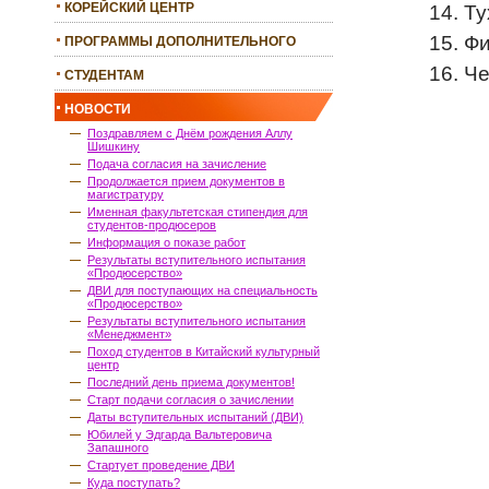
КОРЕЙСКИЙ ЦЕНТР
Ту
Фи
ПРОГРАММЫ ДОПОЛНИТЕЛЬНОГО
ОБРАЗОВАНИЯ
Че
СТУДЕНТАМ
НОВОСТИ
Поздравляем с Днём рождения Аллу
Шишкину
Подача согласия на зачисление
Продолжается прием документов в
магистратуру
Именная факультетская стипендия для
студентов-продюсеров
Информация о показе работ
Результаты вступительного испытания
«Продюсерство»
ДВИ для поступающих на специальность
«Продюсерство»
Результаты вступительного испытания
«Менеджмент»
Поход студентов в Китайский культурный
центр
Последний день приема документов!
Старт подачи согласия о зачислении
Даты вступительных испытаний (ДВИ)
Юбилей у Эдгарда Вальтеровича
Запашного
Стартует проведение ДВИ
Куда поступать?