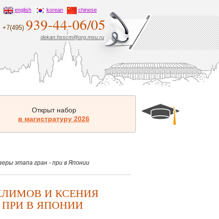
english
korean
chinese
939-44-06/05
+7(495)
dekan.hsscm@org.msu.ru
Открыт набор
в магистратуру 2026
еры этапа гран - при в Японии
КЛИМОВ И КСЕНИЯ
- ПРИ В ЯПОНИИ