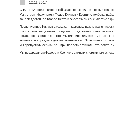
12.11.2017
С 10 по 12 ноября в японской Осаке проходил четвертый этап с
Магистрант факультета Федор Климов и Ксения Столбова, набра
заняли достойное второе место и обеспечили себе участие в ф
После турнира Климов рассказал, насколько важным для них с
говорят, что специально пропускают отдельные соревнования в
оставалось. У нас такого нет. Мы планировали все эти старты, т
выполнили эту задачу, для нас очень важно. Лично мне этого оче
мы пропустили серию Гран-при, попасть в финал – это почетно
Мы поздравляем Федора и Ксению с важным спортивным успехо