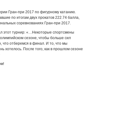
ерии Гран-при 2017 по фигурному катанию.
вшие по итогам двух прокатов 222.74 балла,
инальных соревнованиях Гран-при 2017.
тал этот турнир: «…Некоторые спортсмены
 олимпийском сезоне, чтобы больше сил
о, что отберемся в финал. И то, что мы
нь хотелось. После того, как в прошлом сезоне
»
м!