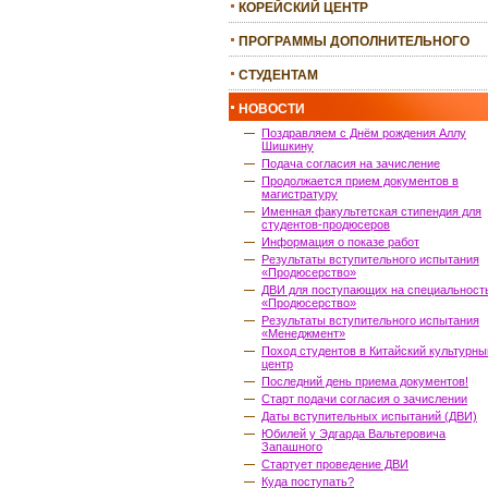
КОРЕЙСКИЙ ЦЕНТР
ПРОГРАММЫ ДОПОЛНИТЕЛЬНОГО
ОБРАЗОВАНИЯ
СТУДЕНТАМ
НОВОСТИ
Поздравляем с Днём рождения Аллу
Шишкину
Подача согласия на зачисление
Продолжается прием документов в
магистратуру
Именная факультетская стипендия для
студентов-продюсеров
Информация о показе работ
Результаты вступительного испытания
«Продюсерство»
ДВИ для поступающих на специальност
«Продюсерство»
Результаты вступительного испытания
«Менеджмент»
Поход студентов в Китайский культурны
центр
Последний день приема документов!
Старт подачи согласия о зачислении
Даты вступительных испытаний (ДВИ)
Юбилей у Эдгарда Вальтеровича
Запашного
Стартует проведение ДВИ
Куда поступать?