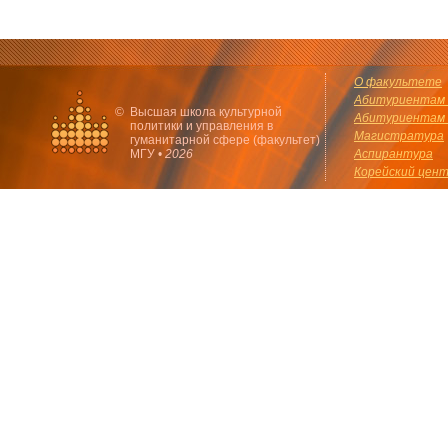
О факультете
Абитуриентам 
©
Высшая школа культурной
Абитуриентам 
политики и управления в
Магистратура
гуманитарной сфере (факультет)
МГУ •
2026
Аспирантура
Корейский цен