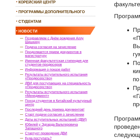
КОРЕЙСКИЙ ЦЕНТР
факульте
ПРОГРАММЫ ДОПОЛНИТЕЛЬНОГО
Программ
ОБРАЗОВАНИЯ
СТУДЕНТАМ
Пр
НОВОСТИ
«П
Поздравляем с Днём рождения Аллу
Шишкину
Вы
Подача согласия на зачисление
Продолжается прием документов в
гу
магистратуру
Именная факультетская стипендия для
По
студентов-продюсеров
Информация о показе работ
ки
Результаты вступительного испытания
по
«Продюсерство»
ДВИ для поступающих на специальность
Пр
«Продюсерство»
Результаты вступительного испытания
«Г
«Менеджмент»
Поход студентов в Китайский культурный
пр
центр
Последний день приема документов!
Старт подачи согласия о зачислении
Программ
Даты вступительных испытаний (ДВИ)
Юбилей у Эдгарда Вальтеровича
проведен
Запашного
Стартует проведение ДВИ
следующ
Куда поступать?