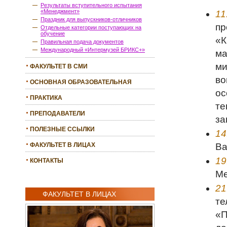
Результаты вступительного испытания
«Менеджмент»
11
Праздник для выпускников-отличников
пр
Отдельные категории поступающих на
обучение
«К
Правильная подача документов
Международный «Интермузей БРИКС+»
ма
ми
ФАКУЛЬТЕТ В СМИ
во
ОСНОВНАЯ ОБРАЗОВАТЕЛЬНАЯ
ос
ПРОГРАММА
ПРАКТИКА
те
ПРЕПОДАВАТЕЛИ
за
ПОЛЕЗНЫЕ ССЫЛКИ
14
Ва
ФАКУЛЬТЕТ В ЛИЦАХ
19
КОНТАКТЫ
Ме
21
ФАКУЛЬТЕТ В ЛИЦАХ
те
«П