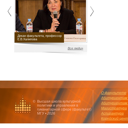
Декан факультета, профессор
Научный руководитель
Е.В.Халипова
факультета М.Е.Швыдкой
Все люди»
О факультете
Абитуриентам 
©
Высшая школа культурной
Абитуриентам 
политики и управления в
Магистратура
гуманитарной сфере (факультет)
МГУ •
2026
Аспирантура
Корейский цен