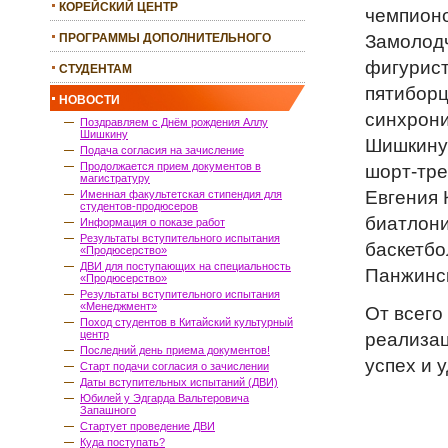
КОРЕЙСКИЙ ЦЕНТР
чемпионо
Замолод
ПРОГРАММЫ ДОПОЛНИТЕЛЬНОГО
ОБРАЗОВАНИЯ
фигурист
СТУДЕНТАМ
пятиборц
НОВОСТИ
синхрони
Поздравляем с Днём рождения Аллу
Шишкину
Шишкину 
Подача согласия на зачисление
Продолжается прием документов в
шорт-тре
магистратуру
Евгения 
Именная факультетская стипендия для
студентов-продюсеров
биатлони
Информация о показе работ
Результаты вступительного испытания
баскетбо
«Продюсерство»
ДВИ для поступающих на специальность
Панжинск
«Продюсерство»
Результаты вступительного испытания
«Менеджмент»
От всег
Поход студентов в Китайский культурный
центр
реализац
Последний день приема документов!
успех и у
Старт подачи согласия о зачислении
Даты вступительных испытаний (ДВИ)
Юбилей у Эдгарда Вальтеровича
Запашного
Стартует проведение ДВИ
Куда поступать?