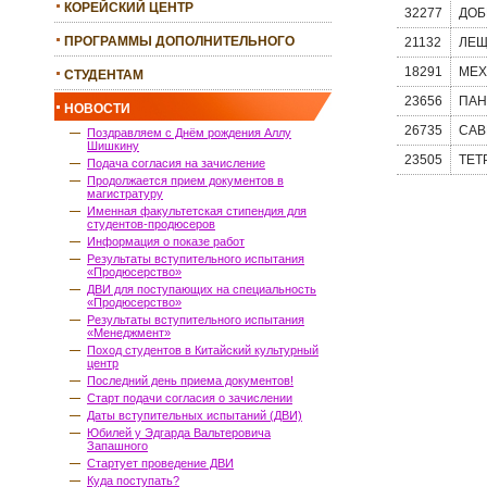
КОРЕЙСКИЙ ЦЕНТР
32277
ДОБ
ПРОГРАММЫ ДОПОЛНИТЕЛЬНОГО
21132
ЛЕЩ
ОБРАЗОВАНИЯ
18291
МЕХ
СТУДЕНТАМ
23656
ПАН
НОВОСТИ
26735
САВ
Поздравляем с Днём рождения Аллу
Шишкину
23505
ТЕТ
Подача согласия на зачисление
Продолжается прием документов в
магистратуру
Именная факультетская стипендия для
студентов-продюсеров
Информация о показе работ
Результаты вступительного испытания
«Продюсерство»
ДВИ для поступающих на специальность
«Продюсерство»
Результаты вступительного испытания
«Менеджмент»
Поход студентов в Китайский культурный
центр
Последний день приема документов!
Старт подачи согласия о зачислении
Даты вступительных испытаний (ДВИ)
Юбилей у Эдгарда Вальтеровича
Запашного
Стартует проведение ДВИ
Куда поступать?