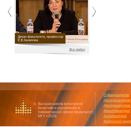
Декан факультета, профессор
Научный руководитель
Е.В.Халипова
факультета М.Е.Швыдкой
Все люди»
О факультете
Абитуриентам 
©
Высшая школа культурной
Абитуриентам 
политики и управления в
Магистратура
гуманитарной сфере (факультет)
МГУ •
2026
Аспирантура
Корейский цен