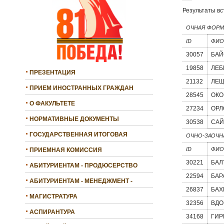
Результаты вс
ОЧНАЯ ФОРМ
ID
ФИО
30057
БАЙ
19858
ЛЕБ
ПРЕЗЕНТАЦИЯ
21132
ЛЕЩ
ПРИЕМ ИНОСТРАННЫХ ГРАЖДАН
28545
ОКО
О ФАКУЛЬТЕТЕ
27234
ОРЛ
НОРМАТИВНЫЕ ДОКУМЕНТЫ
30538
САЙ
ГОСУДАРСТВЕННАЯ ИТОГОВАЯ
ОЧНО-ЗАОЧН
АТТЕСТАЦИЯ
ID
ФИО
ПРИЕМНАЯ КОМИССИЯ
30221
БАЛ
АБИТУРИЕНТАМ - ПРОДЮСЕРСТВО
22594
БАР
АБИТУРИЕНТАМ - МЕНЕДЖМЕНТ -
26837
БАХ
БАКАЛАВРИАТ
МАГИСТРАТУРА
32356
ВДО
АСПИРАНТУРА
34168
ГИР