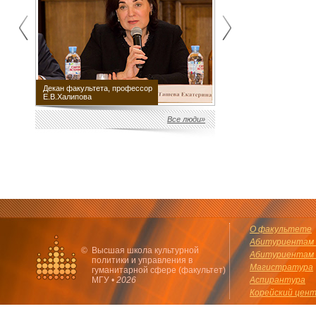
Декан факультета, профессор
Научный руководитель
Е.В.Халипова
факультета М.Е.Швыдкой
Все люди»
О факультете
Абитуриентам 
©
Высшая школа культурной
Абитуриентам 
политики и управления в
Магистратура
гуманитарной сфере (факультет)
МГУ •
2026
Аспирантура
Корейский цен