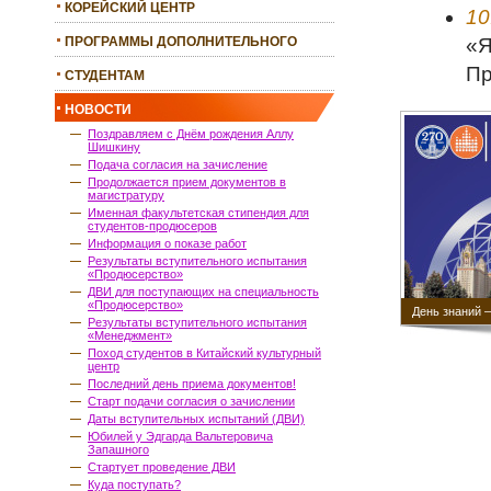
КОРЕЙСКИЙ ЦЕНТР
10
«Я
ПРОГРАММЫ ДОПОЛНИТЕЛЬНОГО
ОБРАЗОВАНИЯ
Пр
СТУДЕНТАМ
НОВОСТИ
Поздравляем с Днём рождения Аллу
Шишкину
Подача согласия на зачисление
Продолжается прием документов в
магистратуру
Именная факультетская стипендия для
студентов-продюсеров
Информация о показе работ
Результаты вступительного испытания
«Продюсерство»
ДВИ для поступающих на специальность
«Продюсерство»
День знаний 
Результаты вступительного испытания
«Менеджмент»
Поход студентов в Китайский культурный
центр
Последний день приема документов!
Старт подачи согласия о зачислении
Даты вступительных испытаний (ДВИ)
Юбилей у Эдгарда Вальтеровича
Запашного
Стартует проведение ДВИ
Куда поступать?